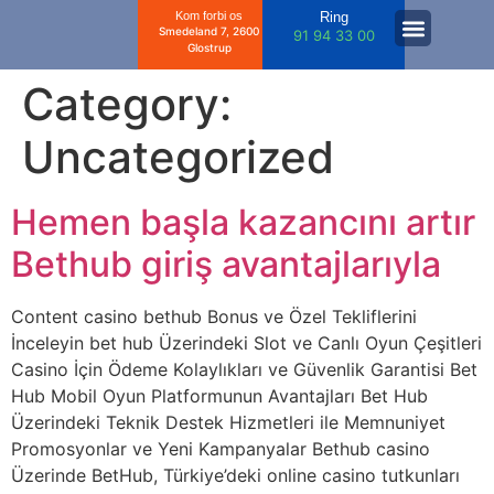
Kom forbi os
Ring
Smedeland 7, 2600
91 94 33 00
Glostrup
Category:
Uncategorized
Hemen başla kazancını artır
Bethub giriş avantajlarıyla
Content casino bethub Bonus ve Özel Tekliflerini
İnceleyin bet hub Üzerindeki Slot ve Canlı Oyun Çeşitleri
Casino İçin Ödeme Kolaylıkları ve Güvenlik Garantisi Bet
Hub Mobil Oyun Platformunun Avantajları Bet Hub
Üzerindeki Teknik Destek Hizmetleri ile Memnuniyet
Promosyonlar ve Yeni Kampanyalar Bethub casino
Üzerinde BetHub, Türkiye’deki online casino tutkunları